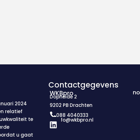
Contactgegevens
no
WKBpro
Dopheide 2
anuari 2024
9202 PB Drachten
n relatief
088 4040333
L
uwkwaliteit te
info@wkbpro.nl
i
erde
n
voordat u gaat