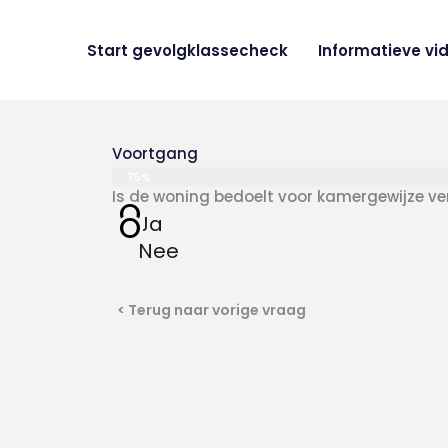
Ga
naar
Start gevolgklassecheck
Informatieve vi
de
inhoud
Voortgang
75%
Is de woning bedoelt voor kamergewijze ve
O
O
Ja
Nee
< Terug naar vorige vraag