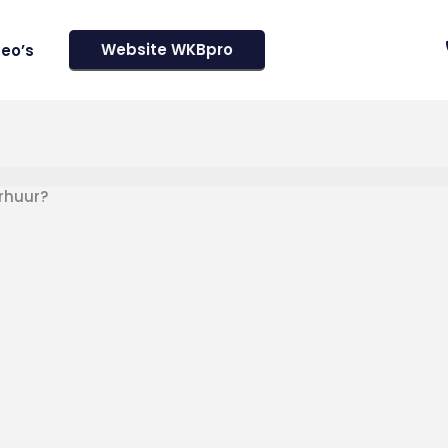
Website WKBpro
deo’s
rhuur?