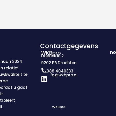
Contactgegevens
no
WKBpro
Dopheide 2
anuari 2024
9202 PB Drachten
n relatief
088 4040333
L
uwkwaliteit te
info@wkbpro.nl
i
erde
n
voordat u gaat
k
it
e
roleert
d
it
WKBpro
i