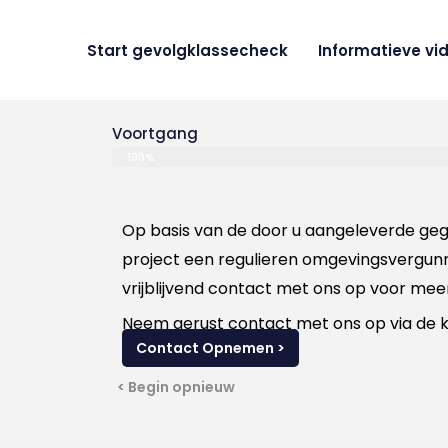
Ga
naar
Start gevolgklassecheck
Informatieve vi
de
inhoud
Voortgang
100%
Op basis van de door u aangeleverde gegev
project een regulieren omgevingsvergunni
vrijblijvend contact met ons op voor meer
Neem gerust contact met ons op via de k
Contact Opnemen >
< Begin opnieuw