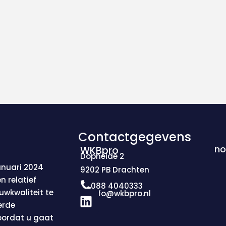
Contactgegevens
no
WKBpro
Dopheide 2
anuari 2024
9202 PB Drachten
n relatief
088 4040333
L
uwkwaliteit te
info@wkbpro.nl
i
erde
n
voordat u gaat