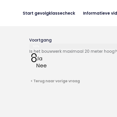
Ga
naar
Start gevolgklassecheck
Informatieve vi
de
inhoud
Voortgang
50%
Is het bouwwerk maximaal 20 meter hoog?
O
O
Ja
Nee
< Terug naar vorige vraag